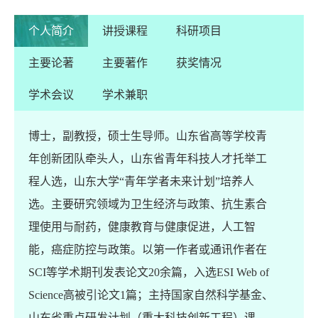
个人简介
讲授课程
科研项目
主要论著
主要著作
获奖情况
学术会议
学术兼职
博士，副教授，硕士生导师。山东省高等学校青
年创新团队牵头人，山东省青年科技人才托举工
程人选，山东大学
“
青年学者未来计划
”
培养人
选。主要研究领域为卫生经济与政策、抗生素合
理使用与耐药，健康教育与健康促进，人工智
能，癌症防控与政策。以第一作者或通讯作者在
SCI
等学术期刊发表论文
20
余篇，入选
ESI Web of
with
Science
高被引论文
1
篇；主持国家自然科学基金、
山东省重点研发计划（重大科技创新工程）课