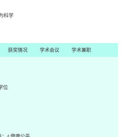
为科学
获奖情况
学术会议
学术兼职
学位
估；
4.
健康公平