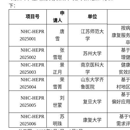
下：
申
项目号
单位
请人
按
NHC-HEPR
唐
江苏师范大
康复服
2025001
雪
学
NHC-HEPR
张
基
苏州大学
2025002
雪琨
理
NHC-HEPR
景
南京医科大
健
2025003
正月
学
贫效
NHC-HEPR
荣
山东大学齐
基
2025004
雪菁
鲁医院
村地
基
NHC-HEPR
刘
复旦大学
偏好应
2025005
世蒙
NHC-HEPR
苏
基于
康复大学
2025006
明珠
需求